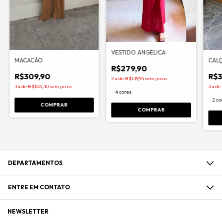
VESTIDO ANGÉLICA
MACACÃO
CAL
R$279,90
R$309,90
R$3
2
x
de
R$139,95
sem juros
3
x
de
R$103,30
sem juros
3
x
de
4 cores
2 co
COMPRAR
COMPRAR
DEPARTAMENTOS
ENTRE EM CONTATO
NEWSLETTER