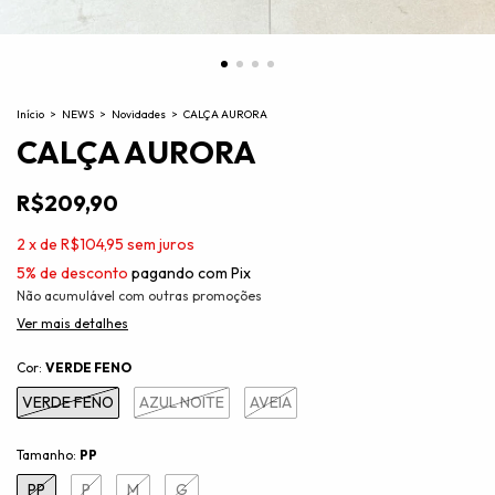
Início
>
NEWS
>
Novidades
>
CALÇA AURORA
CALÇA AURORA
R$209,90
2
x
de
R$104,95
sem juros
5% de desconto
pagando com Pix
Não acumulável com outras promoções
Ver mais detalhes
Cor:
VERDE FENO
VERDE FENO
AZUL NOITE
AVEIA
Tamanho:
PP
PP
P
M
G