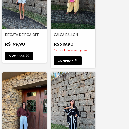
REGATA DE POA OFF
CALCA BALLON
R$199,90
R$319,90
3
x
de
R$106,63
sem juros
COMPRAR
COMPRAR