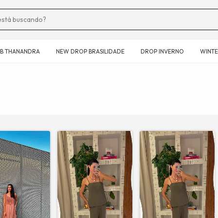
B THANANDRA
NEW DROP BRASILIDADE
DROP INVERNO
WINTE