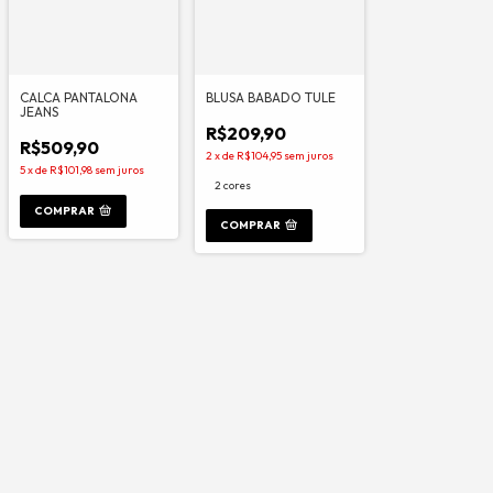
CALCA PANTALONA
BLUSA BABADO TULE
JEANS
R$209,90
R$509,90
2
x
de
R$104,95
sem juros
5
x
de
R$101,98
sem juros
2 cores
COMPRAR
COMPRAR