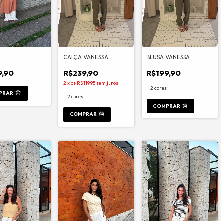
A
CALÇA VANESSA
BLUSA VANESSA
9,90
R$239,90
R$199,90
2
x
de
R$119,95
sem juros
2 cores
PRAR
2 cores
COMPRAR
COMPRAR