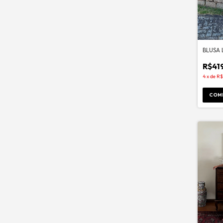
BLUSA 
R$41
4
x
de
R$
COM