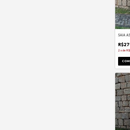
SAIA A
R$27
2
x
de
R$
COM