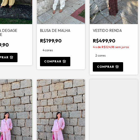
A DEGAGE
BLUSA DE MALHA
VESTIDO RENDA
SE
R$199,90
R$499,90
9,90
4
x
de
R$124,98
sem juros
4 cores
2 cores
PRAR
COMPRAR
COMPRAR