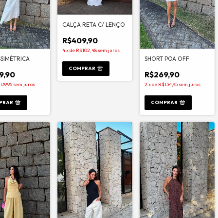
CALÇA RETA C/ LENÇO
R$409,90
4
x
de
R$102,48
sem juros
SSIMÉTRICA
SHORT POA OFF
COMPRAR
9,90
R$269,90
139,95
sem juros
2
x
de
R$134,95
sem juros
PRAR
COMPRAR