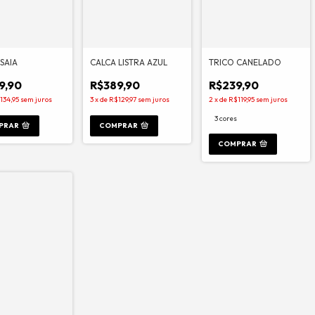
SAIA
CALCA LISTRA AZUL
TRICO CANELADO
9,90
R$389,90
R$239,90
134,95
sem juros
3
x
de
R$129,97
sem juros
2
x
de
R$119,95
sem juros
3 cores
PRAR
COMPRAR
COMPRAR