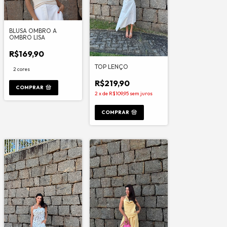
BLUSA OMBRO A
OMBRO LISA
R$169,90
TOP LENÇO
2 cores
R$219,90
COMPRAR
2
x
de
R$109,95
sem juros
COMPRAR