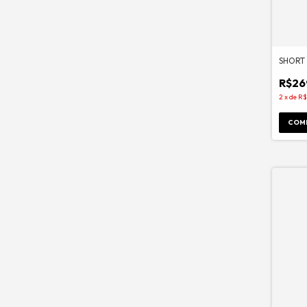
SHORT 
R$26
2
x
de
R$
COM