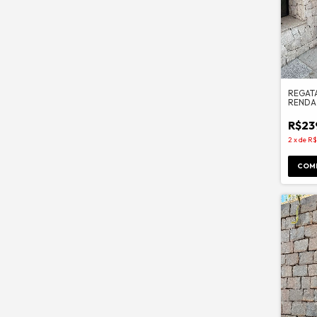
REGAT
RENDA
R$23
2
x
de
R$
COM