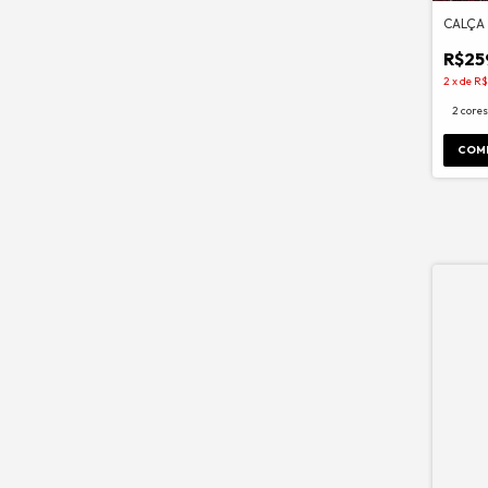
CALÇA
R$25
2
x
de
R$
2 cores
COM