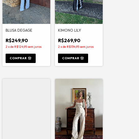
BLUSA DEGAGE
KIMONO LILY
R$249,90
R$269,90
2
x
de
R$124,95
sem juros
2
x
de
R$134,95
sem juros
COMPRAR
COMPRAR