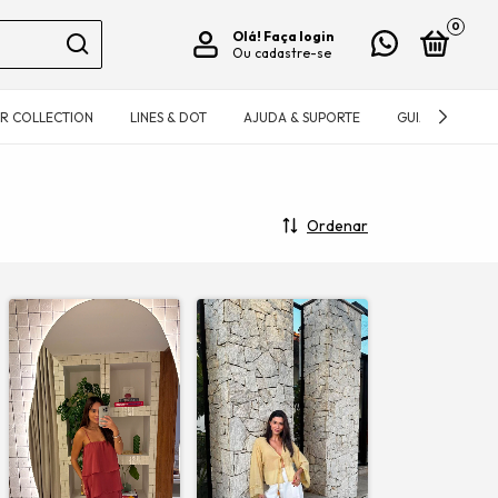
0
Olá!
Faça login
Ou cadastre-se
R COLLECTION
LINES & DOT
AJUDA & SUPORTE
GUIA DE MEDID
Ordenar