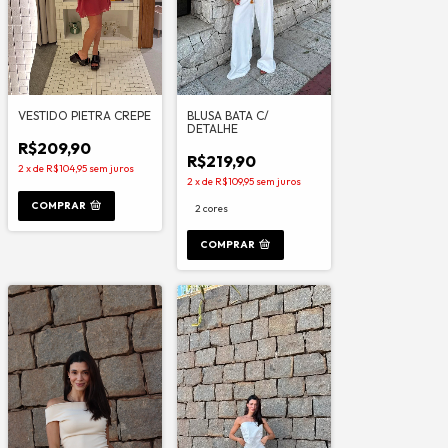
VESTIDO PIETRA CREPE
BLUSA BATA C/
DETALHE
R$209,90
R$219,90
2
x
de
R$104,95
sem juros
2
x
de
R$109,95
sem juros
COMPRAR
2 cores
COMPRAR