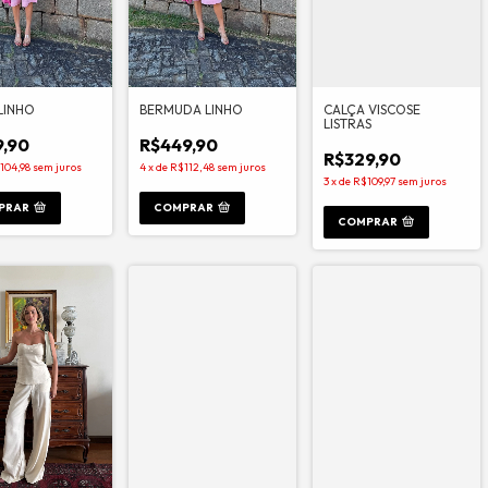
LINHO
BERMUDA LINHO
CALÇA VISCOSE
LISTRAS
9,90
R$449,90
R$329,90
104,98
sem juros
4
x
de
R$112,48
sem juros
3
x
de
R$109,97
sem juros
PRAR
COMPRAR
COMPRAR