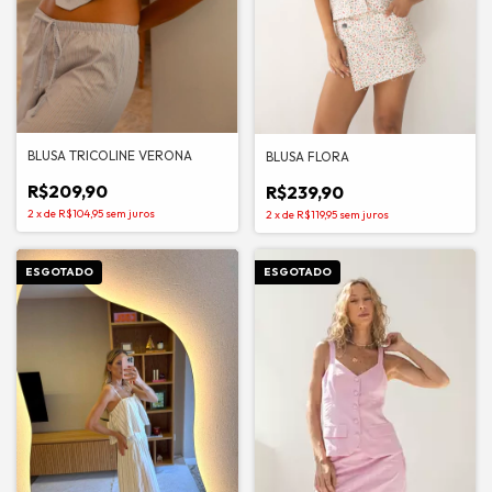
BLUSA TRICOLINE VERONA
BLUSA FLORA
R$209,90
R$239,90
2
x
de
R$104,95
sem juros
2
x
de
R$119,95
sem juros
ESGOTADO
ESGOTADO