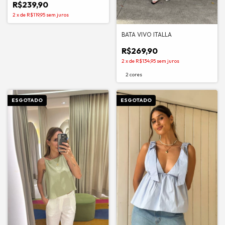
R$239,90
2
x
de
R$119,95
sem juros
BATA VIVO ITALLA
R$269,90
2
x
de
R$134,95
sem juros
2 cores
ESGOTADO
ESGOTADO