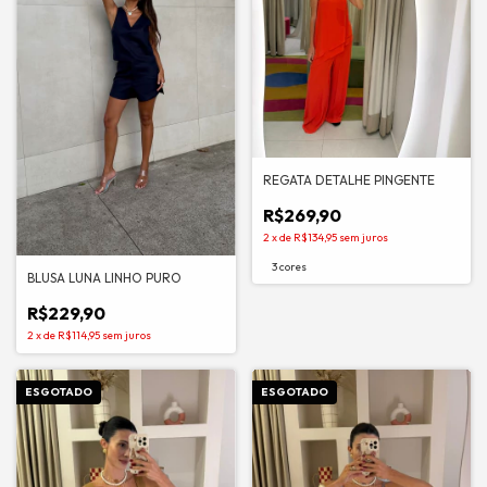
REGATA DETALHE PINGENTE
R$269,90
2
x
de
R$134,95
sem juros
3 cores
BLUSA LUNA LINHO PURO
R$229,90
2
x
de
R$114,95
sem juros
ESGOTADO
ESGOTADO