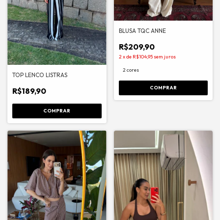
BLUSA TQC ANNE
R$209,90
2
x
de
R$104,95
sem juros
2 cores
TOP LENCO LISTRAS
COMPRAR
R$189,90
COMPRAR