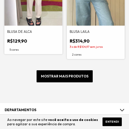
BLUSA DE ALCA
BLUSA LAILA
R$129,90
R$314,90
3
x
de
R$104,97
sem juros
5 cores
2 cores
MOSTRAR MAIS PRODUTOS
DEPARTAMENTOS
Ao navegar por este site
você aceita o uso de cookies
ENTENDI
para agilizar a sua experiência de compra.
ENTRE EM CONTATO