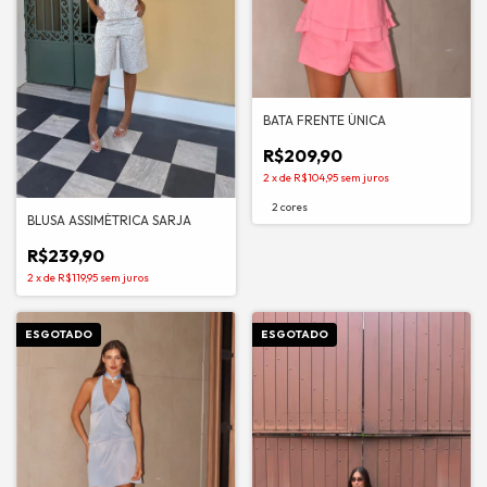
BATA FRENTE ÚNICA
R$209,90
2
x
de
R$104,95
sem juros
2 cores
BLUSA ASSIMÉTRICA SARJA
R$239,90
2
x
de
R$119,95
sem juros
ESGOTADO
ESGOTADO