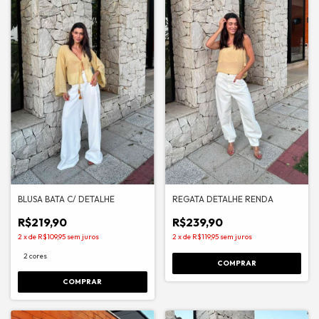
BLUSA BATA C/ DETALHE
REGATA DETALHE RENDA
R$219,90
R$239,90
2
x
de
R$109,95
sem juros
2
x
de
R$119,95
sem juros
2 cores
COMPRAR
COMPRAR