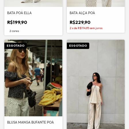
BATA POÁ ELLA
BATA ALÇA POÁ
R$199,90
R$229,90
2
x
de
R$114,95
sem juros
2 cores
ESGOTADO
ESGOTADO
BLUSA MANGA BUFANTE POÁ