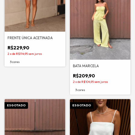
FRENTE ÚNICA ACETINADA
R$229,90
2
x
de
R$114,95
sem juros
3 cores
BATA MARCELA
R$209,90
2
x
de
R$104,95
sem juros
3 cores
ESGOTADO
ESGOTADO