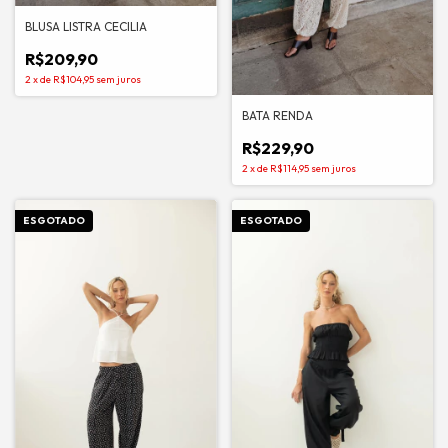
BLUSA LISTRA CECILIA
R$209,90
2
x
de
R$104,95
sem juros
BATA RENDA
R$229,90
2
x
de
R$114,95
sem juros
ESGOTADO
ESGOTADO