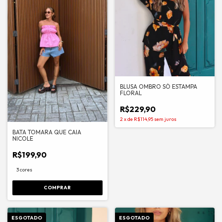
BLUSA OMBRO SÓ ESTAMPA
FLORAL
R$229,90
2
x
de
R$114,95
sem juros
BATA TOMARA QUE CAIA
NICOLE
R$199,90
3 cores
COMPRAR
ESGOTADO
ESGOTADO