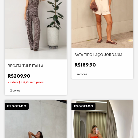
BATA TIPO LAÇO JORDANIA
R$189,90
REGATA TULE ITALLA
4 cores
R$209,90
2
x
de
R$104,95
sem juros
2 cores
ESGOTADO
ESGOTADO