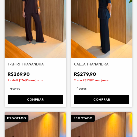
T-SHIRT THANANDRA
CALÇA THANANDRA
R$269,90
R$279,90
2
x
de
R$134,95
sem juros
2
x
de
R$139,95
sem juros
4 cores
4 cores
COMPRAR
COMPRAR
ESGOTADO
ESGOTADO