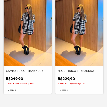
CAMISA TRICO THANANDRA
SHORT TRICO THANANDRA
R$249,90
R$229,90
2
x
de
R$124,95
sem juros
2
x
de
R$114,95
sem juros
2 cores
2 cores