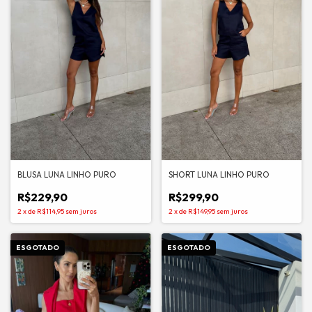
BLUSA LUNA LINHO PURO
SHORT LUNA LINHO PURO
R$229,90
R$299,90
2
x
de
R$114,95
sem juros
2
x
de
R$149,95
sem juros
ESGOTADO
ESGOTADO