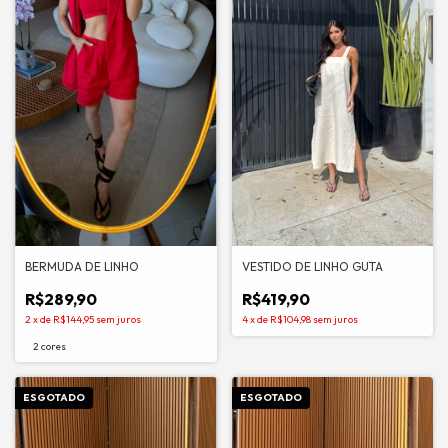
BERMUDA DE LINHO
VESTIDO DE LINHO GUTA
R$289,90
R$419,90
2
x
de
R$144,95
sem juros
4
x
de
R$104,98
sem juros
2 cores
ESGOTADO
ESGOTADO