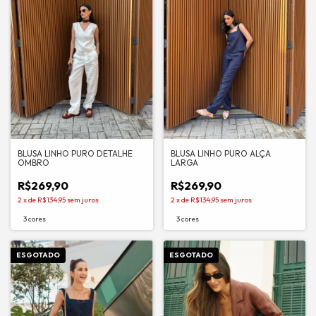
BLUSA LINHO PURO DETALHE
BLUSA LINHO PURO ALÇA
OMBRO
LARGA
R$269,90
R$269,90
2
x
de
R$134,95
sem juros
2
x
de
R$134,95
sem juros
3 cores
3 cores
ESGOTADO
ESGOTADO