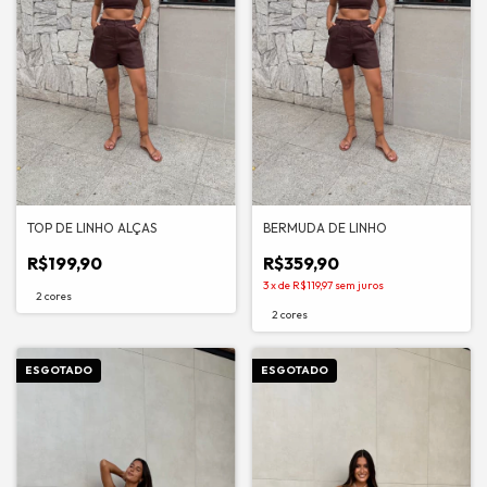
TOP DE LINHO ALÇAS
BERMUDA DE LINHO
R$199,90
R$359,90
3
x
de
R$119,97
sem juros
2 cores
2 cores
ESGOTADO
ESGOTADO