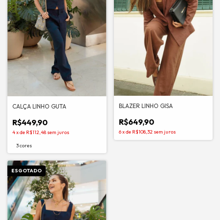
BLAZER LINHO GISA
CALÇA LINHO GUTA
R$649,90
R$449,90
6
x
de
R$108,32
sem juros
4
x
de
R$112,48
sem juros
3 cores
ESGOTADO