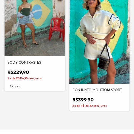
BODY CONTRASTES
R$229,90
2
x
de
R$114,95
sem juros
2 cores
CONJUNTO MOLETOM SPORT
R$399,90
3
x
de
R$133,30
sem juros