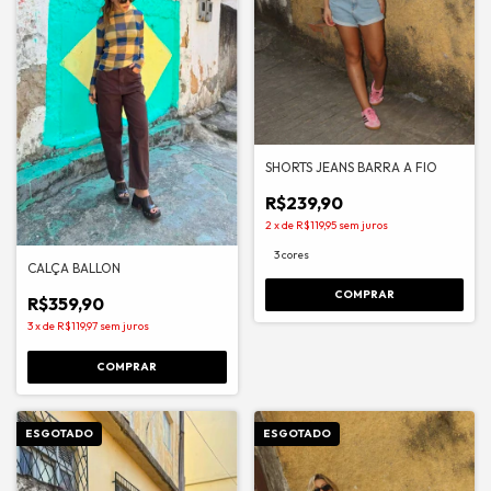
SHORTS JEANS BARRA A FIO
R$239,90
2
x
de
R$119,95
sem juros
3 cores
CALÇA BALLON
COMPRAR
R$359,90
3
x
de
R$119,97
sem juros
COMPRAR
ESGOTADO
ESGOTADO