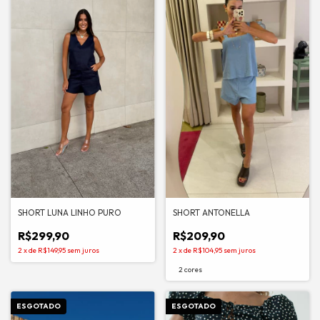
SHORT LUNA LINHO PURO
SHORT ANTONELLA
R$299,90
R$209,90
2
x
de
R$149,95
sem juros
2
x
de
R$104,95
sem juros
2 cores
ESGOTADO
ESGOTADO