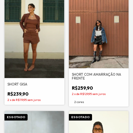
SHORT COM AMARRAÇÃ0 NA
FRENTE
SHORT GISA
R$259,90
R$239,90
2
x
de
R$129,95
sem juros
2
x
de
R$119,95
sem juros
2 cores
ESGOTADO
ESGOTADO