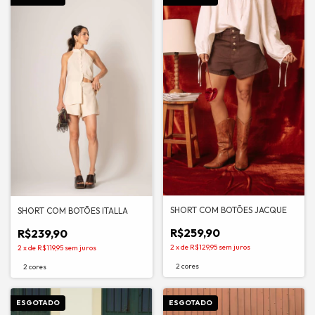
SHORT COM BOTÕES JACQUE
SHORT COM BOTÕES ITALLA
R$259,90
R$239,90
2
x
de
R$129,95
sem juros
2
x
de
R$119,95
sem juros
2 cores
2 cores
ESGOTADO
ESGOTADO