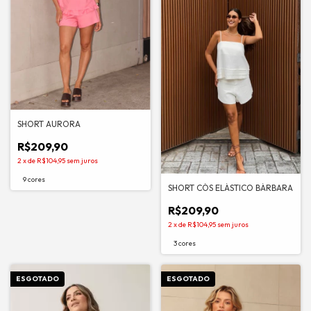
SHORT AURORA
R$209,90
2
x
de
R$104,95
sem juros
9 cores
SHORT CÓS ELÁSTICO BÁRBARA
R$209,90
2
x
de
R$104,95
sem juros
3 cores
ESGOTADO
ESGOTADO