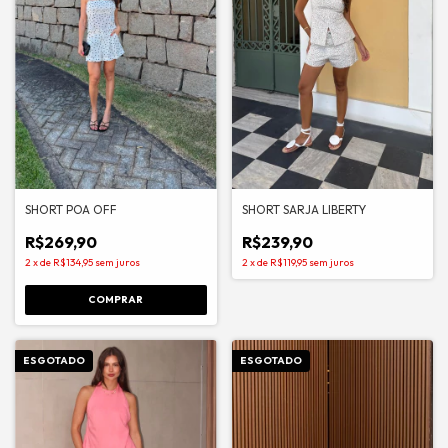
SHORT POA OFF
SHORT SARJA LIBERTY
R$269,90
R$239,90
2
x
de
R$134,95
sem juros
2
x
de
R$119,95
sem juros
COMPRAR
ESGOTADO
ESGOTADO