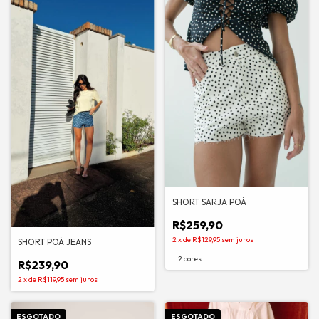
SHORT SARJA POÁ
R$259,90
2
x
de
R$129,95
sem juros
SHORT POÁ JEANS
2 cores
R$239,90
2
x
de
R$119,95
sem juros
ESGOTADO
ESGOTADO