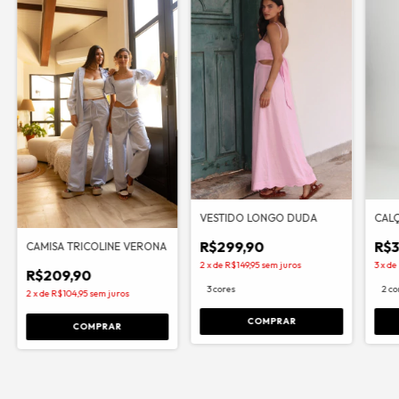
CALÇ
VESTIDO LONGO DUDA
R$3
R$299,90
CAMISA TRICOLINE VERONA
3
x
de
2
x
de
R$149,95
sem juros
R$209,90
2 co
3 cores
2
x
de
R$104,95
sem juros
COMPRAR
COMPRAR