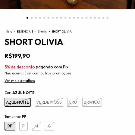
Início
>
ESSENCIAIS
>
Shorts
>
SHORT OLIVIA
SHORT OLIVIA
R$199,90
5% de desconto
pagando com Pix
Não acumulável com outras promoções
Ver mais detalhes
Cor:
AZUL NOITE
AZUL NOITE
VERDE MOSS
CRU
BRANCO
Tamanho:
PP
PP
P
M
G