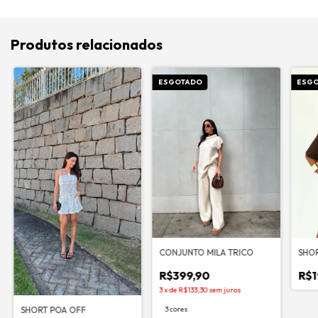
Produtos relacionados
ESGOTADO
ESG
SHO
CONJUNTO MILA TRICO
R$1
R$399,90
3
x
de
R$133,30
sem juros
SHORT POA OFF
3 cores