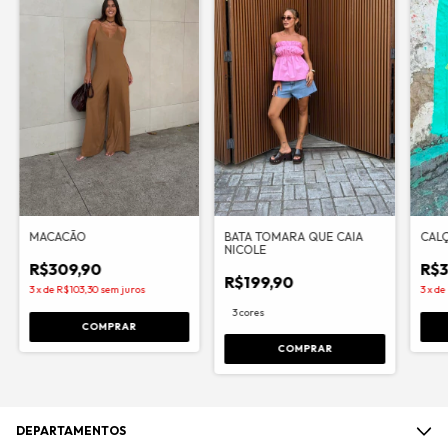
MACACÃO
BATA TOMARA QUE CAIA
CAL
NICOLE
R$309,90
R$3
R$199,90
3
x
de
R$103,30
sem juros
3
x
de
3 cores
COMPRAR
COMPRAR
DEPARTAMENTOS