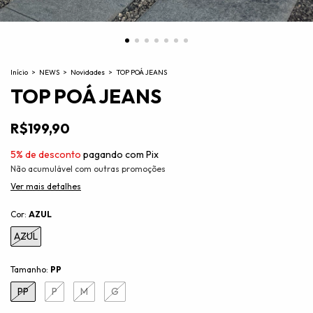
Início
>
NEWS
>
Novidades
>
TOP POÁ JEANS
TOP POÁ JEANS
R$199,90
5% de desconto
pagando com Pix
Não acumulável com outras promoções
Ver mais detalhes
Cor:
AZUL
AZUL
Tamanho:
PP
PP
P
M
G