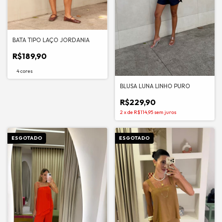
BATA TIPO LAÇO JORDANIA
R$189,90
4 cores
BLUSA LUNA LINHO PURO
R$229,90
2
x
de
R$114,95
sem juros
ESGOTADO
ESGOTADO