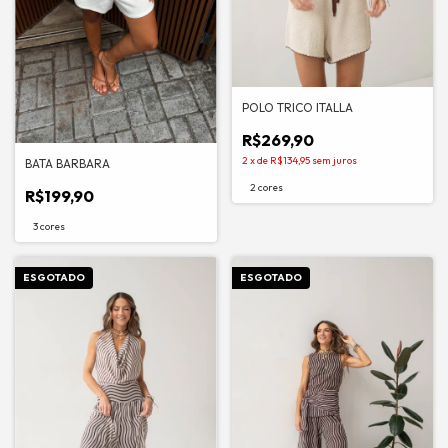
POLO TRICO ITALLA
R$269,90
2
x
de
R$134,95
sem juros
BATA BARBARA
2 cores
R$199,90
3 cores
ESGOTADO
ESGOTADO