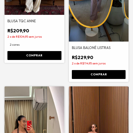
BLUSA TQC ANNE
R$209,90
2
x
de
R$104,95
sem juros
2 cores
BLUSA BALONÊ LISTRAS
COMPRAR
R$229,90
2
x
de
R$114,95
sem juros
COMPRAR