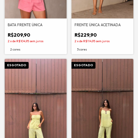
BATA FRENTE ÚNICA
FRENTE ÚNICA ACETINADA
R$209,90
R$229,90
2
x
de
R$104,95
sem juros
2
x
de
R$114,95
sem juros
2 cores
3 cores
ESGOTADO
ESGOTADO