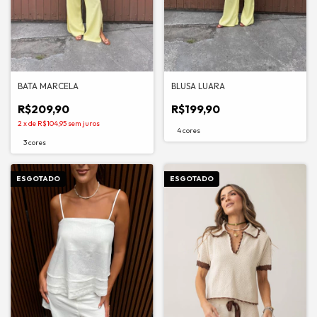
BATA MARCELA
BLUSA LUARA
R$209,90
R$199,90
2
x
de
R$104,95
sem juros
4 cores
3 cores
ESGOTADO
ESGOTADO