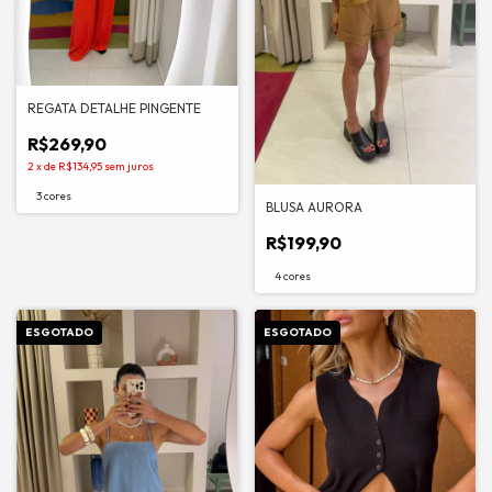
REGATA DETALHE PINGENTE
R$269,90
2
x
de
R$134,95
sem juros
3 cores
BLUSA AURORA
R$199,90
4 cores
ESGOTADO
ESGOTADO