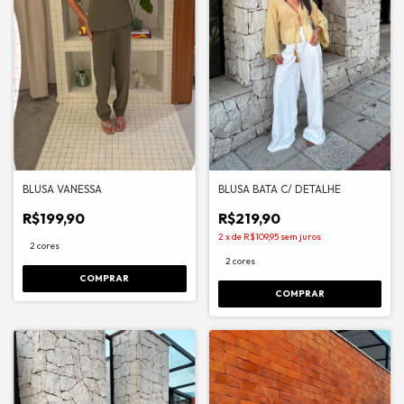
BLUSA VANESSA
BLUSA BATA C/ DETALHE
R$199,90
R$219,90
2
x
de
R$109,95
sem juros
2 cores
2 cores
COMPRAR
COMPRAR