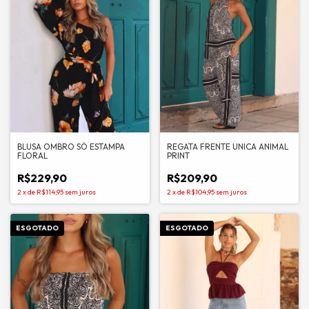
BLUSA OMBRO SÓ ESTAMPA
REGATA FRENTE UNICA ANIMAL
FLORAL
PRINT
R$229,90
R$209,90
2
x
de
R$114,95
sem juros
2
x
de
R$104,95
sem juros
ESGOTADO
ESGOTADO